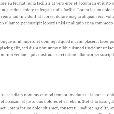
ore eu feugiat nulla facilisis at vero eros et accumsan et iusto 
 augue duis dolore te feugait nulla facilisi. Lorem ipsum dolor 
 euismod tincidunt ut laoreet dolore magna aliquam erat volu
on ullamcorper suscipit lobortis nisl ut aliquip ex ea commodo
congue nihil imperdiet doming id quod mazim placerat facer p
ipiscing elit, sed diam nonummy nibh euismod tincidunt ut lao
 minim veniam, quis nostrud exerci tation ullamcorper suscipit
litr, sed diam nonumy eirmod tempor invidunt ut labore et dol
et accusam et justo duo dolores et ea rebum. Stet clita kasd gu
et. Lorem ipsum dolor sit amet, consetetur sadipscing elitr, A