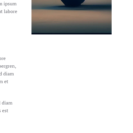
em ipsum
t labore
ore
bergren,
ed diam
m et
d diam
 est