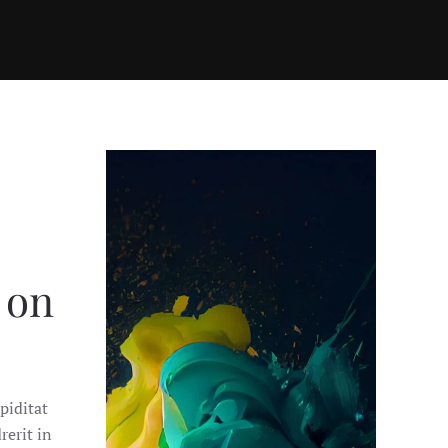
 on
piditat
rerit in