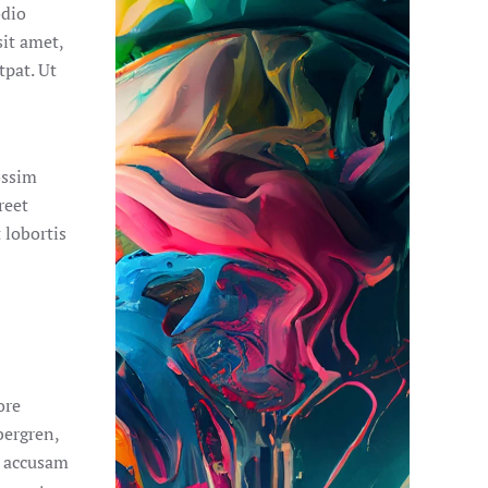
odio
sit amet,
tpat. Ut
ossim
reet
 lobortis
ore
bergren,
t accusam