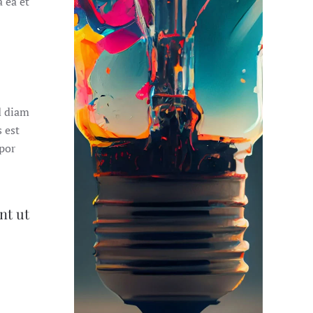
 ea et
d diam
 est
por
nt ut