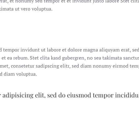
t, et nonumy sed tempor et et invidunt justo labore Stet clita
imata ut vero voluptua.
d tempor invidunt ut labore et dolore magna aliquyam erat, se
 et ea rebum. Stet clita kasd gubergren, no sea takimata sanctus
amet, consetetur sadipscing elitr, sed diam nonumy eirmod tem
ed diam voluptua.
 adipisicing elit, sed do eiusmod tempor incididu